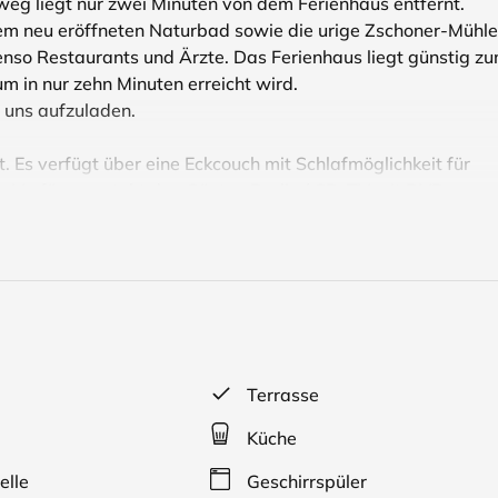
eg liegt nur zwei Minuten von dem Ferienhaus entfernt.
dem neu eröffneten Naturbad sowie die urige Zschoner-Mühle
enso Restaurants und Ärzte. Das Ferienhaus liegt günstig z
m in nur zehn Minuten erreicht wird.
i uns aufzuladen.
 Es verfügt über eine Eckcouch mit Schlafmöglichkeit für
ur Verfügung steht den Gästen Radio / CD, TV mit DVD.
Terrasse
Küche
elle
Geschirrspüler