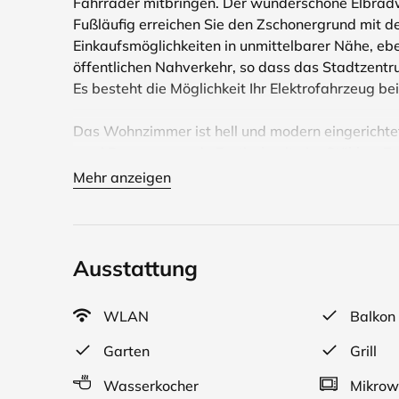
Fahrräder mitbringen. Der wunderschöne Elbradw
Fußläufig erreichen Sie den Zschonergrund mit 
Einkaufsmöglichkeiten in unmittelbarer Nähe, eb
öffentlichen Nahverkehr, so dass das Stadtzentru
Es besteht die Möglichkeit Ihr Elektrofahrzeug be
Das Wohnzimmer ist hell und modern eingerichtet.
zwei Personen sowie Esstisch mit vier Stühlen. Z
Internet mit W-LAN.
Mehr anzeigen
Ausstattung
WLAN
Balkon
Garten
Grill
Wasserkocher
Mikrow