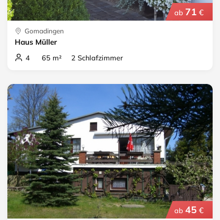
71
€
ab
Gomadingen
Haus Müller
4 65 m² 2 Schlafzimmer
45
€
ab