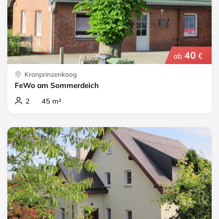
40
€
ab
Kronprinzenkoog
FeWo am Sommerdeich
2 45 m²