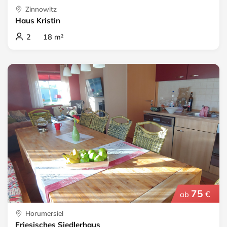
Zinnowitz
Haus Kristin
2 18 m²
75
€
ab
Horumersiel
Friesisches Siedlerhaus