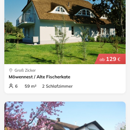
129
€
ab
Groß Zicker
Möwennest / Alte Fischerkate
6 59 m² 2 Schlafzimmer