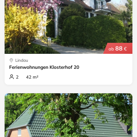
88
€
ab
Lindau
Ferienwohnungen Klosterhof 20
2 42 m²