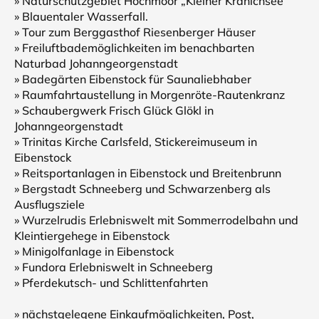
» Naturschutzgebiet Hochmoor „Kleiner Kranichsee“
» Blauentaler Wasserfall.
» Tour zum Berggasthof Riesenberger Häuser
» Freiluftbademöglichkeiten im benachbarten
Naturbad Johanngeorgenstadt
» Badegärten Eibenstock für Saunaliebhaber
» Raumfahrtaustellung in Morgenröte-Rautenkranz
» Schaubergwerk Frisch Glück Glökl in
Johanngeorgenstadt
» Trinitas Kirche Carlsfeld, Stickereimuseum in
Eibenstock
» Reitsportanlagen in Eibenstock und Breitenbrunn
» Bergstadt Schneeberg und Schwarzenberg als
Ausflugsziele
» Wurzelrudis Erlebniswelt mit Sommerrodelbahn und
Kleintiergehege in Eibenstock
» Minigolfanlage in Eibenstock
» Fundora Erlebniswelt in Schneeberg
» Pferdekutsch- und Schlittenfahrten
» nächstgelegene Einkaufmöglichkeiten, Post,