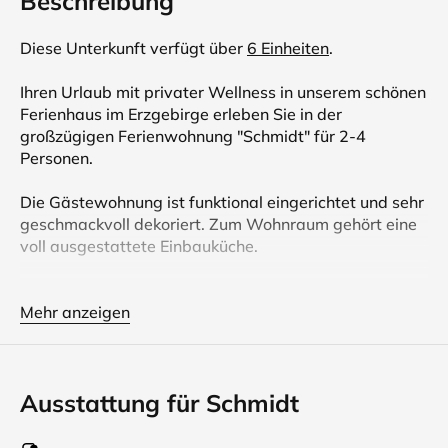
Beschreibung
Diese Unterkunft verfügt über
6 Einheiten
.
Ihren Urlaub mit privater Wellness in unserem schönen
Ferienhaus im Erzgebirge erleben Sie in der
großzügigen Ferienwohnung "Schmidt" für 2-4
Personen.
Die Gästewohnung ist funktional eingerichtet und sehr
geschmackvoll dekoriert. Zum Wohnraum gehört eine
voll ausgestattete Einbauküche.
Die beiden Schlafzimmer sind mit handgefertigten
Einbaumöbeln sehr hell und ansprechend gestaltet. Zu
Mehr anzeigen
jedem Schlafzimmer ist ein eigenes Duschbad
zugehörig.
Ausstattung für Schmidt
Ihren ganz persönlichen und ungestörten Wellness
Genuss erleben Sie in unserer für 6 Personen
ausgelegten finnischen Sauna im Zentrum des