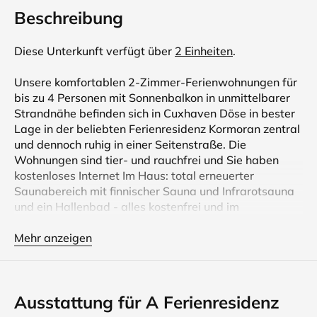
Beschreibung
Diese Unterkunft verfügt über
2 Einheiten
.
Unsere komfortablen 2-Zimmer-Ferienwohnungen für
bis zu 4 Personen mit Sonnenbalkon in unmittelbarer
Strandnähe befinden sich in Cuxhaven Döse in bester
Lage in der beliebten Ferienresidenz Kormoran zentral
und dennoch ruhig in einer Seitenstraße. Die
Wohnungen sind tier- und rauchfrei und Sie haben
kostenloses Internet Im Haus: total erneuerter
Saunabereich mit finnischer Sauna und Infrarotsauna
und ein Hallenbad - alles kostenfrei und im
Bademantel von den Wohnungen aus per Lift
erreichbar, Waschmaschine und Trockner mit
Mehr anzeigen
Münzautomat, Abstellraum für Ihr Fahrrad.
Außerdem bietet die Residenz Kormoran im Keller
Ausstattung für A Ferienresidenz
einen separaten Waschraum mit Waschmaschine und
Trockner (münzbetrieben),