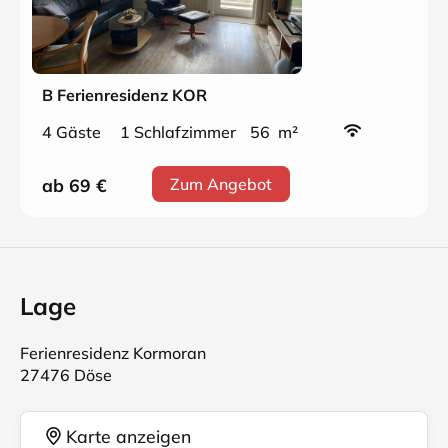
B Ferienresidenz KOR
4 Gäste
1 Schlafzimmer
56 m²
ab 69
€
Zum Angebot
Lage
Ferienresidenz Kormoran
27476 Döse
Karte anzeigen