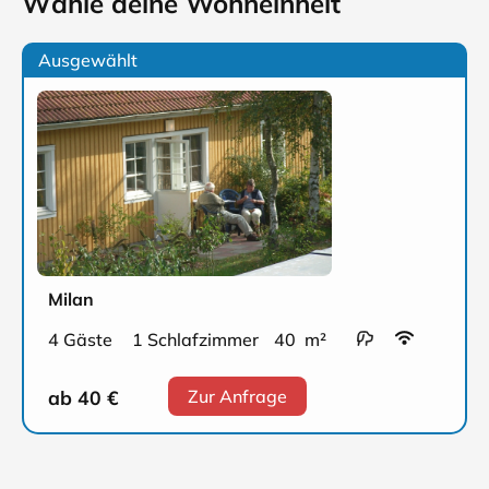
Wähle deine Wohneinheit
Ausgewählt
Milan
4 Gäste
1 Schlafzimmer
40 m²
ab 40
€
Zur Anfrage