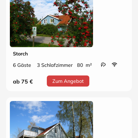
Storch
6 Gäste
3 Schlafzimmer
80 m²
ab 75
€
Zum Angebot