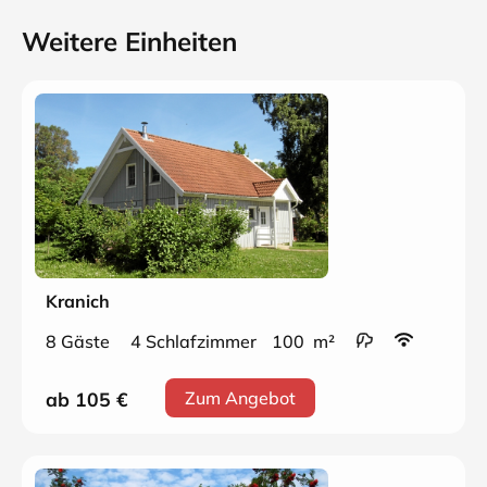
Weitere Einheiten
Kranich
8 Gäste
4 Schlafzimmer
100 m²
ab 105
€
Zum Angebot