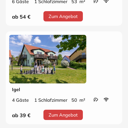
6 Gäste
1 Schlafzimmer
53 m²
ab 54
€
Zum Angebot
Igel
4 Gäste
1 Schlafzimmer
50 m²
ab 39
€
Zum Angebot