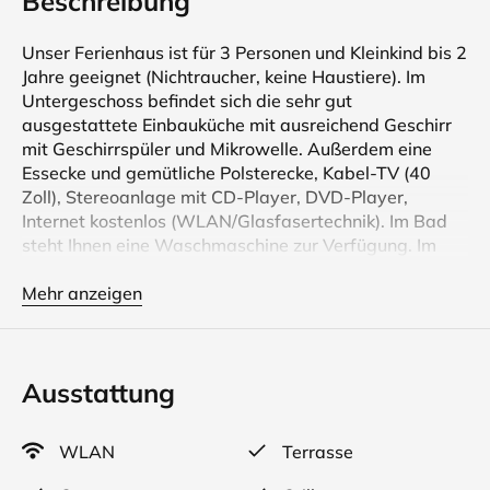
Beschreibung
Unser Ferienhaus ist für 3 Personen und Kleinkind bis 2
Jahre geeignet (Nichtraucher, keine Haustiere). Im
Untergeschoss befindet sich die sehr gut
ausgestattete Einbauküche mit ausreichend Geschirr
mit Geschirrspüler und Mikrowelle. Außerdem eine
Essecke und gemütliche Polsterecke, Kabel-TV (40
Zoll), Stereoanlage mit CD-Player, DVD-Player,
Internet kostenlos (WLAN/Glasfasertechnik). Im Bad
steht Ihnen eine Waschmaschine zur Verfügung. Im
separaten Abstellraum finden Sie viele Utensilien zur
Reinigung sowie Verbandskasten und Feuerlöscher.
Mehr anzeigen
Vom Wohnzimmer aus gehen Sie auf die große
Terrasse mit Gartenmöbeln, Strandkorb, Sonnenschirm
und Grill.
Ausstattung
Im Obergeschoss befinden sich die beiden
Schlafräume. In dem großen Schlafraum steht ein
WLAN
Terrasse
Doppelbett, in dem kleineren befindet sich ein
Einzelbett in der Größe 90x200 cm. In beiden