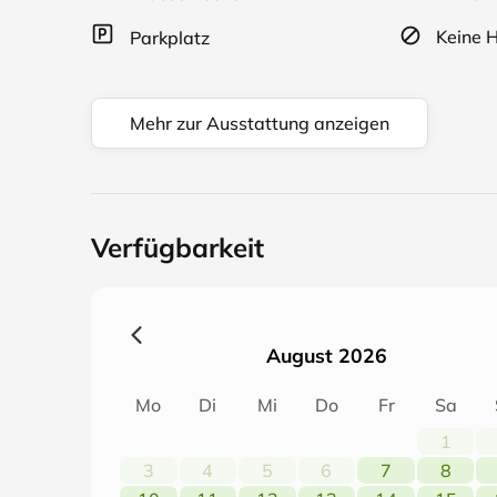
Wir freuen uns auf Ihren Besuch! Ihre Familie Br
Keine H
Parkplatz
Mehr zur Ausstattung anzeigen
Verfügbarkeit
August 2026
Mo
Di
Mi
Do
Fr
Sa
1
3
4
5
6
7
8