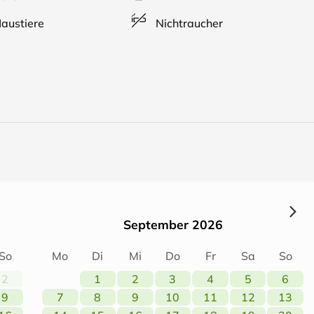
andauer.
austiere
Nichtraucher
September 2026
So
Mo
Di
Mi
Do
Fr
Sa
So
2
1
2
3
4
5
6
9
7
8
9
10
11
12
13