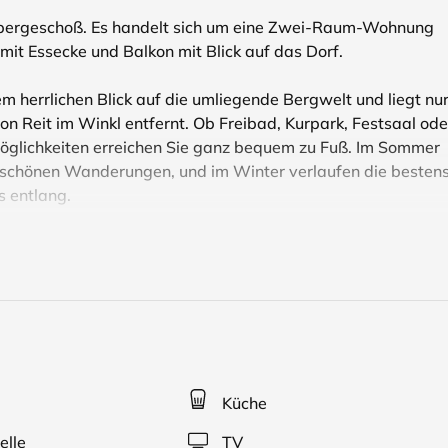
Obergeschoß. Es handelt sich um eine Zwei-Raum-Wohnung
it Essecke und Balkon mit Blick auf das Dorf.
m herrlichen Blick auf die umliegende Bergwelt und liegt nu
n Reit im Winkl entfernt. Ob Freibad, Kurpark, Festsaal ode
möglichkeiten erreichen Sie ganz bequem zu Fuß. Im Sommer
erschönen Wanderungen, und im Winter verlaufen die besten
s entlang.
ingerichtete 2-Raum-Ferienwohnungen - ideal für zwei
dtücher und Geschirr vorhanden. Ein Parkplatz steht Ihnen
Sie die Reit im Winkl inklusiv Card mit vielen für Sie
ngen im Chiemgau und Kaiserwinkel für Ihren Urlaub. Alle
en gratis die Schwimmcard für freien Eintritt im Freibad von
Küche
össen sowie die Möglichkeit eine stark ermäßigte Liftkarte
elle
TV