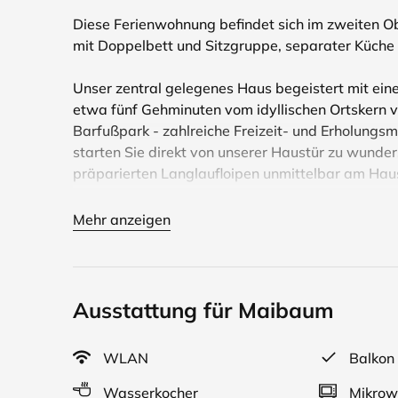
Diese Ferienwohnung befindet sich im zweiten 
mit Doppelbett und Sitzgruppe, separater Küche m
Unser zentral gelegenes Haus begeistert mit eine
etwa fünf Gehminuten vom idyllischen Ortskern vo
Barfußpark - zahlreiche Freizeit- und Erholungs
starten Sie direkt von unserer Haustür zu wund
präparierten Langlaufloipen unmittelbar am Hau
Es erwarten Sie vier liebevoll und individuell e
Mehr anzeigen
Personen. In jeder Wohnung sind Bettwäsche, Han
direkt am Haus kostenlos zur Verfügung.
Zusätzlich zu unseren eigenen Leistungen erhalten 
Ausstattung für Maibaum
kostenlosen Leistungen und zahlreichen Ermäßigu
unsere Gäste erhalten bei unseren Partnerbetrieb
WLAN
Balkon
Reit im Winkl und im Erlebnis-Waldschwimmbad K
an den Benzeck-Skiliften im Winter zu erwerben.
Wasserkocher
Mikrow