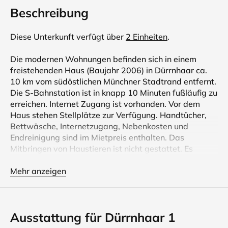
Beschreibung
Diese Unterkunft verfügt über
2 Einheiten
.
Die modernen Wohnungen befinden sich in einem
freistehenden Haus (Baujahr 2006) in Dürrnhaar ca.
10 km vom südöstlichen Münchner Stadtrand entfernt.
Die S-Bahnstation ist in knapp 10 Minuten fußläufig zu
erreichen. Internet Zugang ist vorhanden. Vor dem
Haus stehen Stellplätze zur Verfügung. Handtücher,
Bettwäsche, Internetzugang, Nebenkosten und
Endreinigung sind im Mietpreis enthalten. Das
Mitbringen von Haustieren ist nicht gestattet. Es
handelt sich hier um Nichtraucherwohnungen.
Mehr anzeigen
Das Haus verfügt über eine 11kW Ladestation für E-
Autos, die nach Absprache genutzt werden kann. Der
Strom wird über einen Zähler abgerechnet. Teilen Sie
Ausstattung für Dürrnhaar 1
uns bereits bei Buchung mit, wenn sie die hauseigene
Ladestation nutzen wollen, damit wir den