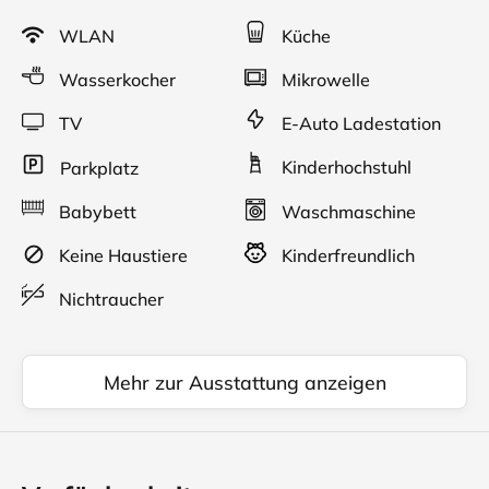
Ladeparkplatz für sie freihalten.
WLAN
Küche
Die helle und freundliche Wohnung befindet sich
Wasserkocher
Mikrowelle
Souterrain des Hauses. Eine Fussbodenheizung sorgt
ganzjährig für ein behagliches Wohnklima. Die Fenster
TV
E-Auto Ladestation
verfügen über Rollläden.
Kinderhochstuhl
Parkplatz
Babybett
Waschmaschine
Keine Haustiere
Kinderfreundlich
Nichtraucher
Mehr zur Ausstattung anzeigen