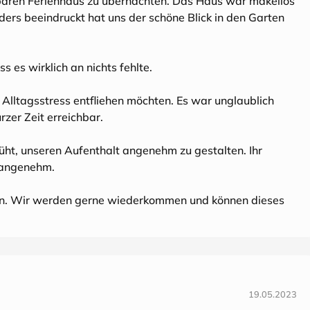
aren Ferienhaus zu übernachten. Das Haus war makellos
ders beeindruckt hat uns der schöne Blick in den Garten
 es wirklich an nichts fehlte.
m Alltagsstress entfliehen möchten. Es war unglaublich
zer Zeit erreichbar.
üht, unseren Aufenthalt angenehm zu gestalten. Ihr
 angenehm.
nnen. Wir werden gerne wiederkommen und können dieses
19.05.2023