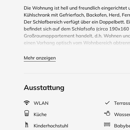
Die Wohnung ist hell und freundlich eingerichte
Kühlschrank mit Gefrierfach, Backofen, Herd, Fe
Der Schlafbereich verfügt über ein Doppelbett. E
befindet sich auf dem Schlafsofa (circa 190x160 
Großraumappartement handelt, d.h. Wohnen und S
einen Vorhang optisch vom Wohnbereich abtrenn
WLAN ist kostenlos vorhanden. Die Wohnung ver
Mehr anzeigen
Grünen.
Es ist eine Nichtraucherwohnung, daher bitte nur
Inklusive Bettwäsche, Handtücher, Seife, Reinigu
Ausstattung
Baby-/ Kleinkindausstattung kostenlos vorhande
WLAN
Terras
Haustiere auf Anfrage: Maximal 2 kleine oder 1 g
komplett umzäunt und Ihr Hund daher draußen ang
Küche
Wasser
vorbei.
Kinderhochstuhl
Babybe