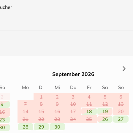
 in einer Ecke Bienenvölker stehen. Normalerweise wählen d
ucher
ch bitte bedenken Sie dies, falls Sie eine Allergie oder
keren Eifler Honig zu erwerben :-)
September 2026
So
Mo
Di
Mi
Do
Fr
Sa
So
2
1
2
3
4
5
6
7
8
9
10
11
12
13
9
14
15
16
17
18
19
20
16
21
22
23
24
25
26
27
23
28
29
30
30