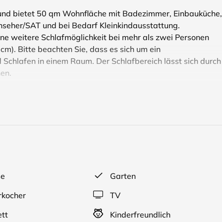
t und bietet 50 qm Wohnfläche mit Badezimmer, Einbauküche,
rnseher/SAT und bei Bedarf Kleinkindausstattung.
ine weitere Schlafmöglichkeit bei mehr als zwei Personen
cm). Bitte beachten Sie, dass es sich um ein
chlafen in einem Raum. Der Schlafbereich lässt sich durch
en.
fügt über einen eigenen Hauseingang und Terrasse im
 auf der Terrasse rauchen.
ngsmittel und Toilettenpapier.
n.
se
Garten
roßer Hund. Bitte beachten Sie, dass der Garten nicht
eleint ist. Es schaut ab und zu auch eine Katze im Garten
kocher
TV
tt
Kinderfreundlich