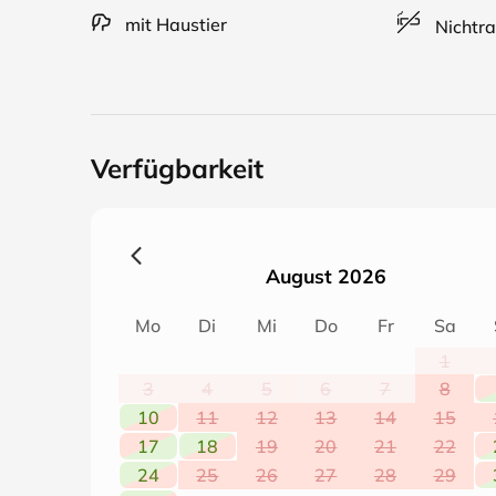
Keine Angst vor Bienen! In dem Garten haben wir
mit Haustier
Nichtra
Bienen ihren Weg fernab der Ferienwohnung, denno
Angst vor Bienen haben. Dafür gibt es bei uns lec
Verfügbarkeit
August 2026
Mo
Di
Mi
Do
Fr
Sa
1
3
4
5
6
7
8
10
11
12
13
14
15
17
18
19
20
21
22
24
25
26
27
28
29