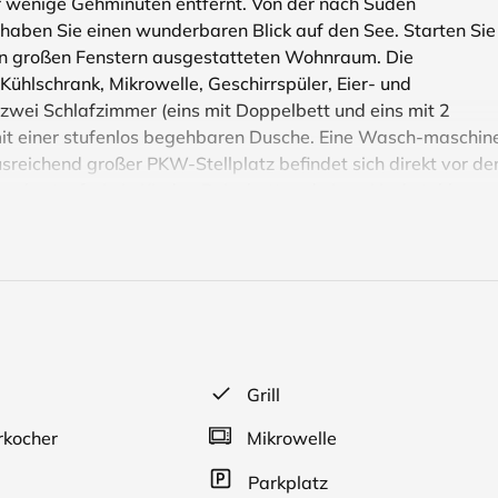
ur wenige Gehminuten entfernt. Von der nach Süden
haben Sie einen wunderbaren Blick auf den See. Starten Sie
len großen Fenstern ausgestatteten Wohnraum. Die
Kühlschrank, Mikrowelle, Geschirrspüler, Eier- und
wei Schlafzimmer (eins mit Doppelbett und eins mit 2
it einer stufenlos begehbaren Dusche. Eine Wasch-maschin
usreichend großer PKW-Stellplatz befindet sich direkt vor d
rne kostenfrei ein Kinder-Reisebett und einen Hochstuhl zur
lten Sie gegen eine kleine Gebühr von uns.
ubt sind.
 und mit Panorama- Fenster ausgestattet. Alle Räume sind
derbett und Hochstuhl stehen zur Verfügung.
Grill
kocher
Mikrowelle
Parkplatz