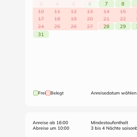
3
4
5
6
7
8
10
11
12
13
14
15
17
18
19
20
21
22
24
25
26
27
28
29
31
Frei
Belegt
Anreisedatum wählen
Anreise ab 16:00
Mindestaufenthalt
Abreise um 10:00
3 bis 4 Nächte saisonb