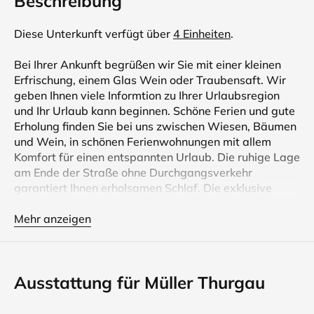
Beschreibung
Diese Unterkunft verfügt über
4 Einheiten
.
Bei Ihrer Ankunft begrüßen wir Sie mit einer kleinen
Erfrischung, einem Glas Wein oder Traubensaft. Wir
geben Ihnen viele Informtion zu Ihrer Urlaubsregion
und Ihr Urlaub kann beginnen. Schöne Ferien und gute
Erholung finden Sie bei uns zwischen Wiesen, Bäumen
und Wein, in schönen Ferienwohnungen mit allem
Komfort für einen entspannten Urlaub. Die ruhige Lage
am Ende der Straße ohne Durchgangsverkehr
garantiert Ihnen erholsamen Schlaf. Die exklusive
Bauweise unseres Hauses in totaler Südlage lässt in
allen Räumen die Sonne scheinen. Allergiker gerecht
Mehr anzeigen
ausgestattete Wohnräume, hochwertige Fliesen,
komplett ausgestattete Blockküche, großzügiges
Esszimmer, bequeme Couchgarnitur, Farb/TV, Telefon,
Ausstattung für Müller Thurgau
Balkon oder Terrasse lassen den Urlaub bereits beim
betreten der Wohnung beginnen. Genießen Sie bereits
beim Frühstück mit Ihrer Familie auf der Terrasse die