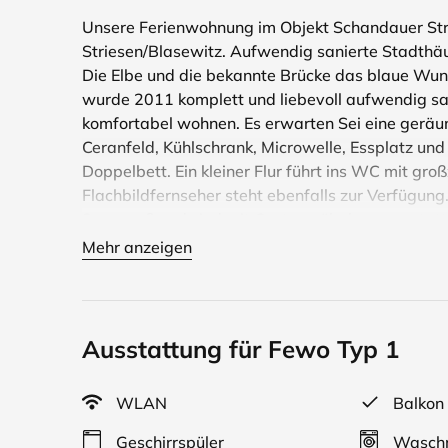
Unsere Ferienwohnung im Objekt Schandauer Stra
Striesen/Blasewitz. Aufwendig sanierte Stadthäu
Die Elbe und die bekannte Brücke das blaue Wun
wurde 2011 komplett und liebevoll aufwendig sa
komfortabel wohnen. Es erwarten Sei eine gerä
Ceranfeld, Kühlschrank, Microwelle, Essplatz un
Doppelbett. Ein kleiner Flur führt ins WC mit g
Flachbildfernseher steht ebenfalls zur Verfügu
8qm groß und sind mit Gartenmöbeln ausgestattet
Mehr anzeigen
Ausstattung für Fewo Typ 1
WLAN
Balkon
Geschirrspüler
Waschm