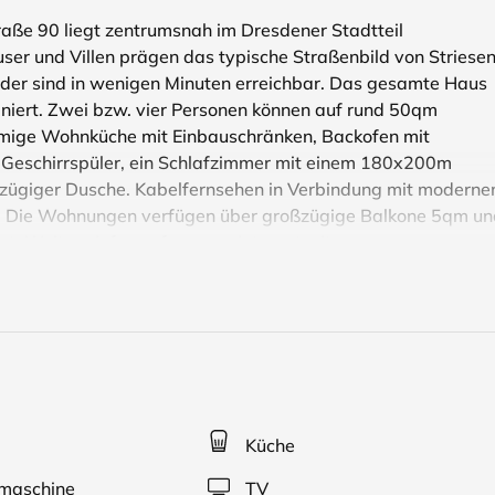
ße 90 liegt zentrumsnah im Dresdener Stadtteil
ser und Villen prägen das typische Straßenbild von Striesen
der sind in wenigen Minuten erreichbar. Das gesamte Haus
niert. Zwei bzw. vier Personen können auf rund 50qm
umige Wohnküche mit Einbauschränken, Backofen mit
d Geschirrspüler, ein Schlafzimmer mit einem 180x200m
roßzügiger Dusche. Kabelfernsehen in Verbindung mit modern
ng. Die Wohnungen verfügen über großzügige Balkone 5qm u
. Weitere Infos auf unserer Internetseite.
Küche
aschine
TV