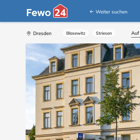
Weiter suchen
Auf
Dresden
Blasewitz
Striesen