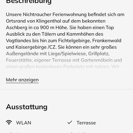
Beschreibung
Unsere Nichtraucher Ferienwohnung befindet sich am
Ortsrand von Klingenthal auf dem bekannten
Aschberg in ca 900 m Höhe. Sie haben einen Top
Ausblick zu den Tälern und Kammhöhen des
Vogtlandes bis hin zum Fichtelgebirge, Frankenwald
und Kaisergebirge /CZ. Sie können ein sehr großes
Außengelände mit Liege/Spielwiese, Grillplatz,
Feuerstätte, eigener Terrasse mit Gartenmöbeln und
einen großen kostenlosen Parkplatz mit nutzen. Wir
bieten Ihnen einen Skiabstellraum mit beheizten
Schuhschrank und für Radler eine Fahrradgarage.
Mehr anzeigen
Einen Einkaufs/mitbring-Service für Gäste ohne Pkw.
Die 250 m entfernte Gaststätte Schöne Aussicht
bietet Ihnen täglich nicht nur reich- haltige
Ausstattung
vogtländische Speisen und Getränke, sondern auch
eine Frühstücksmöglichkeit.
WLAN
Terrasse
Das Mitbringen von Haustieren ist leider nicht möglich.