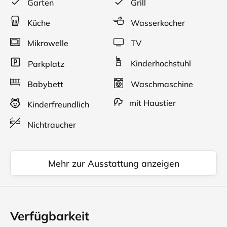
Garten
Grill
Ruhige Lage mit schönen Ausblick, Polstercouch, TV,
Essecke, Laminatfußböden.
Küche
Wasserkocher
Mikrowelle
TV
Kinderhochstuhl
Parkplatz
Babybett
Waschmaschine
mit Haustier
Kinderfreundlich
Nichtraucher
Mehr zur Ausstattung anzeigen
Verfügbarkeit