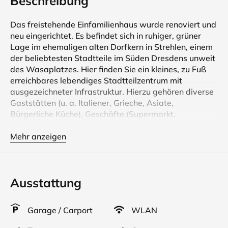
Beschreibung
Das freistehende Einfamilienhaus wurde renoviert und
neu eingerichtet. Es befindet sich in ruhiger, grüner
Lage im ehemaligen alten Dorfkern in Strehlen, einem
der beliebtesten Stadtteile im Süden Dresdens unweit
des Wasaplatzes. Hier finden Sie ein kleines, zu Fuß
erreichbares lebendiges Stadtteilzentrum mit
ausgezeichneter Infrastruktur. Hierzu gehören diverse
Gaststätten (u. a. Italiener, Grieche, Asiate,
Bürgerliche Küche), Geschäfte (Supermarkt,
Drogeriemarkt, Spielzeug, Buchladen ...) und
Dienstleister (Apotheke, Sparkasse, Kosmetik, Friseur,
Mehr anzeigen
Sauna).
Das Ferienhaus ist im EG mit Fußbodenheizung
Ausstattung
ausgestattet. Sie finden hier eine komfortable Küche
mit 4-6 Sitzplätzen und Ausgang zu einer kleinen
Frühstücksterasse, einen großzügigen, modernen und
Garage / Carport
WLAN
gemütlichen Wohnbereich sowie ein Gäste-WC.
Sowohl von der Küche als auch vom Wohnzimmer aus