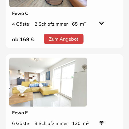
Fewo C
4 Gäste
2 Schlafzimmer
65 m²
ab 169
€
Zum Angebot
Fewo E
6 Gäste
3 Schlafzimmer
120 m²