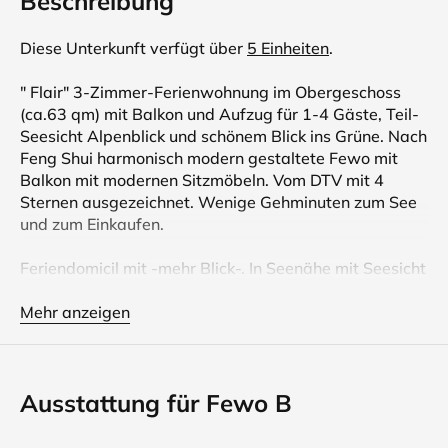
Beschreibung
Diese Unterkunft verfügt über
5 Einheiten
.
" Flair" 3-Zimmer-Ferienwohnung im Obergeschoss
(ca.63 qm) mit Balkon und Aufzug für 1-4 Gäste, Teil-
Seesicht Alpenblick und schönem Blick ins Grüne. Nach
Feng Shui harmonisch modern gestaltete Fewo mit
Balkon mit modernen Sitzmöbeln. Vom DTV mit 4
Sternen ausgezeichnet. Wenige Gehminuten zum See
und zum Einkaufen.
Feriendomicil mit -mehr Blick-. In Seenähe mit Seesicht
und Alpenblick, erwartet Sie das neu erstellte
moderne Feriendomicil Haus Dinkelbach in Lindau/
Mehr anzeigen
Bodensee mit 5 Ferienwohnungen und Aufzug.
Diese Ferienwohnungen für 2-6 Gäste bieten Ihnen ein
angenehmes und hochwertiges Ambiente für Ihren
Ausstattung für Fewo B
Urlaub. Es ist modern nach Feng Shui liebenswert und
harmonisch gestaltet, fühlen Sie sich einfach wohl.