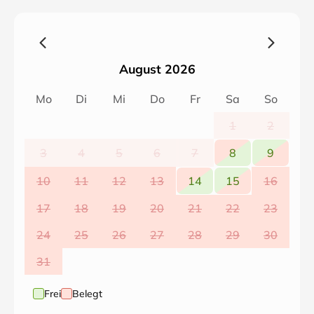
Sie finden uns auch im Internet unter fewo - dinkelbach
de
Wir freuen uns auf Sie
August 2026
Ihre Dinkelbachs
Mo
Di
Mi
Do
Fr
Sa
So
1
2
3
4
5
6
7
8
9
10
11
12
13
14
15
16
17
18
19
20
21
22
23
24
25
26
27
28
29
30
31
Frei
Belegt