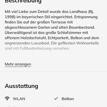
Beschreibung
Mit viel Liebe zum Detail wurde das Landhaus (Bj.
1998) im bayerischen Stil eingerichtet. Entspannung
finden Sie auf der großen Terrasse mit
abgeschlossenem Garten und alten Baumbestand.
Überwältigend ist das große Schlafzimmer mit
offenem Holzdachstuhl, Echtparkett, Balkon und dem
angrenzenden Luxusbad. Die gefliesten Wohnanteile
sind mit Fußbodenheizung versehen.
Das Haus hat eine Wohnfläche von ca. 150 qm. Diese
teilt sich auf in Wohnküche, Wohnzimmer, ein
Mehr anzeigen
Schlafzimmer im Untergeschoss und einer Schlafcouch
(Doppelbett), ein großes Schlafzimmer mit Doppelbett
und einer Schlafcouch (Doppelbett) im 1. Stock, zwei
Ausstattung
Schlafzimmer mit jeweils einem Bett (Erdgeschoss, 1.
Stock), Luxusbad mit Badewanne, Dusche und
Toilette, zusätzliche separate Toilette. Dazu Keller,
WLAN
Balkon
Terrasse, Garten und Balkon. Haustiere auf Anfrage.