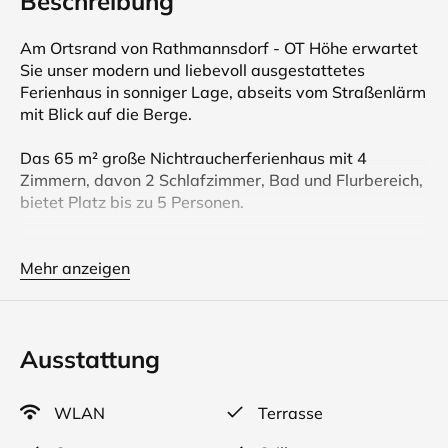
Beschreibung
Am Ortsrand von Rathmannsdorf - OT Höhe erwartet
Sie unser modern und liebevoll ausgestattetes
Ferienhaus in sonniger Lage, abseits vom Straßenlärm
mit Blick auf die Berge.
Das 65 m² große Nichtraucherferienhaus mit 4
Zimmern, davon 2 Schlafzimmer, Bad und Flurbereich,
bietet Platz bis zu 5 Personen.
Alle Zimmer sind ebenerdig, zentralbeheizt und mit
Jalousien ausgestattet.
Mehr anzeigen
Zum Ferienhaus gehört eine möbilierte Terrasse mit
Elektrogrill, großer Garten mit Liegewiese und
Ausstattung
Sonnenliegen, Kinderschaukel, Tischtennisplatte,
Unterstellmöglichkeit für Fahr und Motorräder, sowie 2
PKW Stellplätze auf eigenen Grundstück. Vermietung
WLAN
Terrasse
ganzjährig. Haustiere sind nicht gestattet.