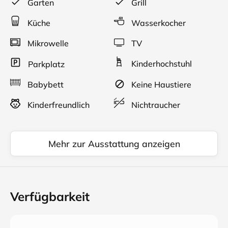
Garten
Grill
Wohnzimmer mit Polstermöbeln, Flachbildfernseher,
Radio/CD, Bücher und Spiele, W-LAN, Teppichboden.
Küche
Wasserkocher
Sommer und Winterbetten vorhanden .
Mikrowelle
TV
Kinderhochstuhl
Parkplatz
Babybett
Keine Haustiere
Kinderfreundlich
Nichtraucher
Mehr zur Ausstattung anzeigen
Verfügbarkeit