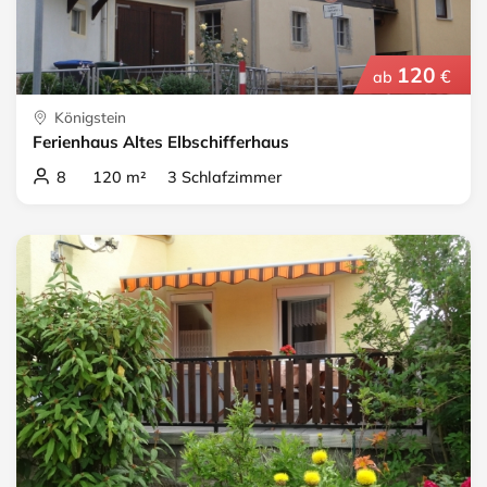
120
€
ab
Königstein
Ferienhaus Altes Elbschifferhaus
8 120 m² 3 Schlafzimmer