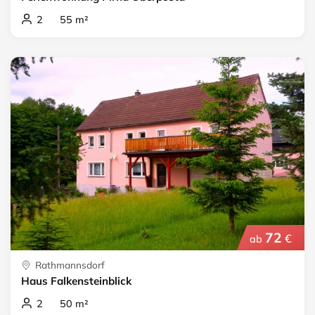
2 55 m²
72
€
ab
Rathmannsdorf
Haus Falkensteinblick
2 50 m²