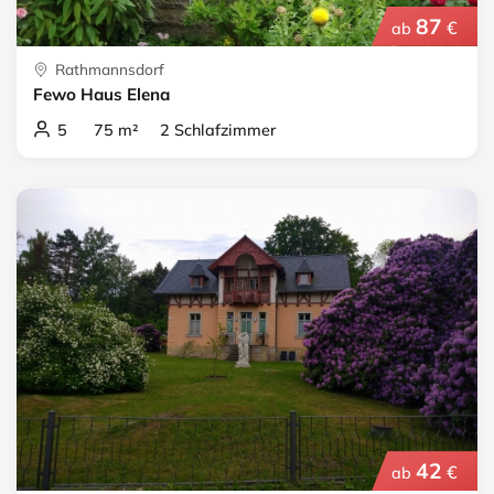
87
€
ab
Rathmannsdorf
Fewo Haus Elena
5 75 m² 2 Schlafzimmer
42
€
ab