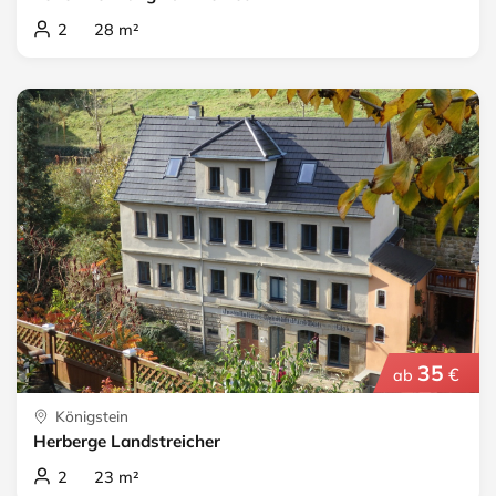
2 28 m²
35
€
ab
Königstein
Herberge Landstreicher
2 23 m²