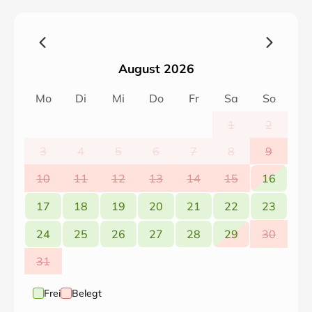
einigen Minuten zu Fuß befinden sich Freibad, Minigolf,
sowie viele Spazier- und Wanderwege.
Veranstaltungen: Straßenfeste, Hüttenabende, Bands
in versch. Gaststätten, Themenwanderungen; VIP-
August 2026
Badekarte: Unsere Gäste haben freien Eintritt ins
Freibad und am Walchsee (Ostufer). Jede Jahreszeit
Mo
Di
Mi
Do
Fr
Sa
So
bietet Ihnen ein Riesenangebot für Gesundheit,
Erholung und Aktivsein. Gäste mit Hund sind in
1
2
unserem Hause herzlich willkommen.
3
4
5
6
7
8
9
10
11
12
13
14
15
16
17
18
19
20
21
22
23
24
25
26
27
28
29
30
31
Frei
Belegt