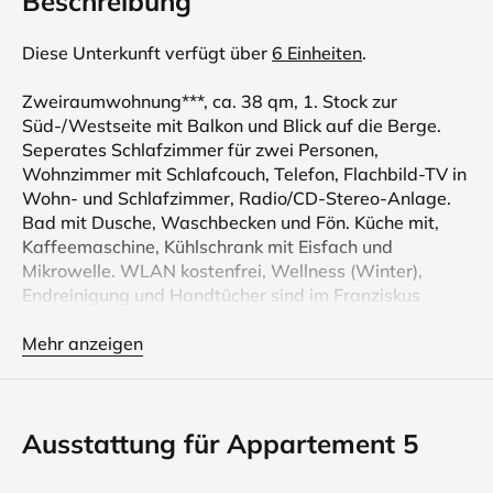
Beschreibung
Diese Unterkunft verfügt über
6 Einheiten
.
Zweiraumwohnung***, ca. 38 qm, 1. Stock zur
Süd-/Westseite mit Balkon und Blick auf die Berge.
Seperates Schlafzimmer für zwei Personen,
Wohnzimmer mit Schlafcouch, Telefon, Flachbild-TV in
Wohn- und Schlafzimmer, Radio/CD-Stereo-Anlage.
Bad mit Dusche, Waschbecken und Fön. Küche mit,
Kaffeemaschine, Kühlschrank mit Eisfach und
Mikrowelle. WLAN kostenfrei, Wellness (Winter),
Endreinigung und Handtücher sind im Franziskus
inklusive. Rauchen auf den Balkonen erlaubt.
In der Nebensaison auch ab 3 Tage mit Aufpreis,
Mehr anzeigen
variabel möglich.
Unser Appartementhaus mit Herz verfügt über fünf
Ausstattung für Appartement 5
Wohneinheiten verschiedener Größen 24 qm - 60 qm.
Sie sind großzügig und gemütlich im Landhausstil
eingerichtet; damit ist die Grundlage Ihres Wohlfühl-