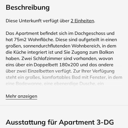
Beschreibung
Diese Unterkunft verfügt über
2 Einheiten
.
Das Apartment befindet sich im Dachgeschoss und
hat 75m2 Wohnfläche. Diese sind aufgeteilt in einen
großen, sonnendurchflutenden Wohnbereich, in dem
die Küche integriert ist und Sie Zugang zum Balkon
haben. Zwei Schlafzimmer sind vorhanden, wovon
eins über ein Doppelbett 180x200 und das andere
über zwei Einzelbetten verfügt. Zur Ihrer Verfügung
steht ein großes, komfortables Bad mit Fenster, in dem
eine Badewanne, eine ebenerdige Dusche, ein
Doppelwaschtisch vorhanden sind. Auch ein Gäste-
WC mit Fenster ist vorhanden.
Mehr anzeigen
Unser neues Stadthaus, das wir 2015 neu errichtet
haben, und seit September 2015 zur Vermietung zur
Ausstattung für Apartment 3-DG
Verfügung steht, zeichnet sich durch die Großzügigkeit
der Räume, die Wertigkeit der Materialien, den