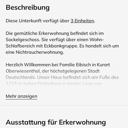
Beschreibung
Diese Unterkunft verfügt über
3 Einheiten
.
Die gemütliche Erkerwohnung befindet sich im
Sockelgeschoss. Sie verfügt über einen Wohn-
Schlafbereich mit Eckbankgruppe. Es handelt sich um
eine Nichtraucherwohnung.
Herzlich Willkommen bei Familie Eibisch in Kurort
Oberwiesenthal, der höchstgelegenen Stadt
Deutschlands. Unser Haus befindet sich am Fuße des
1215 m hohen Fichtelberg in bester Lage von
Oberwiesenthal.
Mehr anzeigen
Sie wohnen bei uns im Winter direkt am Skihang, raus
aus dem Haus und rauf auf die Piste und im Sommer
direkt am Einstieg ins weitläufige Wander- und
Ausstattung für Erkerwohnung
Mountainbikenetz. Viele der neu angelegten und nach
Spitzensportlern des Erzgebirges benannten