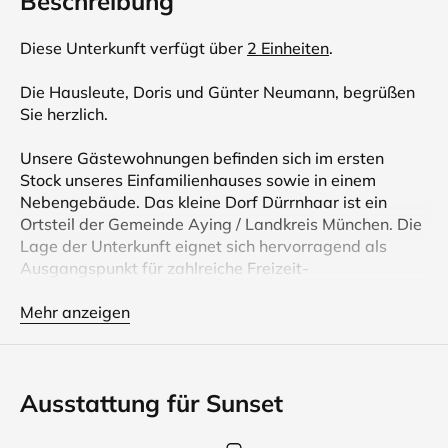
Beschreibung
Diese Unterkunft verfügt über
2 Einheiten
.
Die Hausleute, Doris und Günter Neumann, begrüßen
Sie herzlich.
Unsere Gästewohnungen befinden sich im ersten
Stock unseres Einfamilienhauses sowie in einem
Nebengebäude. Das kleine Dorf Dürrnhaar ist ein
Ortsteil der Gemeinde Aying / Landkreis München. Die
Lage der Unterkunft eignet sich hervorragend als
Ausgangspunkt für zahlreiche Freizeit-
Unternehmungen, Spaziergänge, Wanderungen,
Radtouren sowie Messe- oder Stadtbesuche.
Mehr anzeigen
Aber auch der Geschäftsreisende wird die Unterkünfte
schätzen. Nach einem hektischen Arbeitstag in und um
Ausstattung für Sunset
München, kann man den Abend in ländlicher
Umgebung ausklingen lassen.