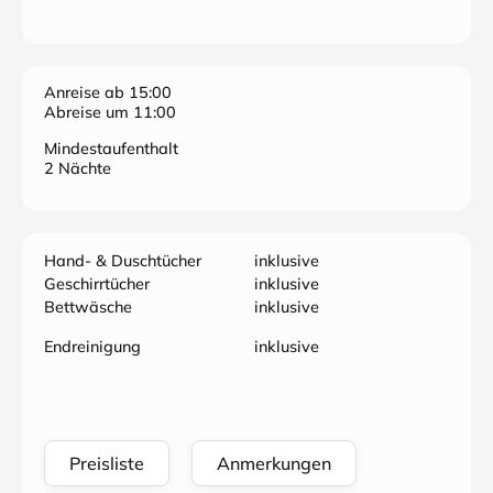
eingerichtet und wir haben versucht an alles, was Sie
als Gast benötigen könnten, zu denken. KfZ-Stellplatz
vorhanden.
Anreise ab 15:00
Abreise um 11:00
Mindestaufenthalt
2 Nächte
Hand- & Duschtücher
inklusive
Geschirrtücher
inklusive
Bettwäsche
inklusive
Endreinigung
inklusive
Preisliste
Anmerkungen