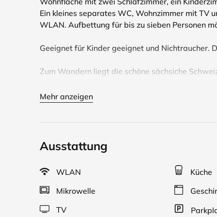
Wohnfläche mit zwei Schlafzimmer, ein Kinderz
Ein kleines separates WC, Wohnzimmer mit TV und
WLAN. Aufbettung für bis zu sieben Personen mö
Geeignet für Kinder geeignet und Nichtraucher. Di
Zum Wandern liegt die schöne sächsiche Schweiz
zum Wandern ein. Wintersport im ca 25 km entfern
Auto oder der Müglitztalbahn in 30 Minuten erreic
Mehr anzeigen
Bäcker, Naturbühne, Kunsthof mit Kaffee. Die St
Ausstattung
WLAN
Küche
Mikrowelle
Geschir
TV
Parkpl