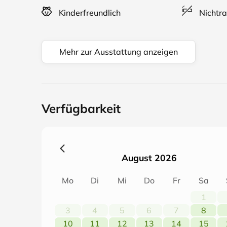
Kinderfreundlich
Nichtra
Mehr zur Ausstattung anzeigen
Verfügbarkeit
August 2026
Mo
Di
Mi
Do
Fr
Sa
1
3
4
5
6
7
8
10
11
12
13
14
15