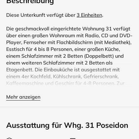
Beschreibung
Diese Unterkunft verfügt über
3 Einheiten
.
Die geschmackvoll eingerichtete Wohnung 31 verfügt
über einen großen Wohnraum mit Radio, CD und DVD-
Player, Fernseher mit Flachbildschirm (mit Mediathek),
Esstisch für 4 bis 8 Personen, einer großen Küche,
einem Schlafzimmer mit 2 Betten (Doppelbett) und
einem weiteren Schlafzimmer mit 2 Betten als
Etagenbett. Die Einbauküche ist ausgestattet mit
einem 4er Kochfeld, Kühlschrank, Gefrierschrank,
Kaffeemaschine und Geschirr für 4-8 Personen. Zur
Wohnung gehören ein großer Balkon und eine Garage.
Wohnung liegt im obersten Stockwert (4te. Etage) Der
Mehr anzeigen
Aufzug führt nur bis in die 3te Etage! Wallbox Typ2
(ab Dez.21) nach Absprache. Ladestation für E-Autos
Typ2, gegen Gebühr.
Ausstattung für Whg. 31 Poseidon
Im Haus befinden sich eine Sauna (gegen Gebühr), ein
Fahrradraum und ein Trockenraum mit
Waschmaschine und Wäschetrockner.