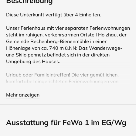
Beschreibung
Diese Unterkunft verfügt über
4 Einheiten
.
Unser Ferienhaus mit vier separaten Ferienwohnungen
steht im ruhigen, verkehrsarmen Ortsteil Holzhau, der
Gemeinde Rechenberg-Bienenmühle in einer
Höhenlage von ca. 740 m ü.NN: Das Wanderwege-
und Skiloipennetz befindet sich in der direkten
Umgebung des Hauses.
Urlaub oder Famileintreffen! Die vier gemütlichen,
komfortabel eingerichteten Ferienwohnungen von
klein, für 2 Personen bis groß bis zu 7 Personen bieten
Platz zum Wohlfühlen und Feiern. Ein Menüservice
Mehr anzeigen
kann vermitteln werden!
Außerdem bieten wir Ihnen ein Kneippecken mit
Ausstattung für FeWo 1 im EG/Wg
Quellwasser, eine Faßsauna mit Solardusche und
beheizbaren Außenwasserbecken.