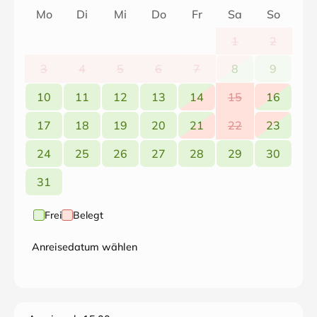
Mo
Di
Mi
Do
Fr
Sa
So
Die Nichtraucher-Ferienwohnung befindet sich im
Erdgeschoss. Sie verfügt über einen Wintergarten und
1
2
ein Wohnzimmer mit Einbauküche und gemütlicher
3
4
5
6
7
8
9
Sitzecke. Kaminofen und Fußbodenheizung sind
ebenfalls vorhanden.
10
11
12
13
14
15
16
17
18
19
20
21
22
23
24
25
26
27
28
29
30
31
Frei
Belegt
Anreisedatum wählen