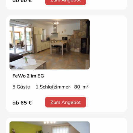
ab 60
€
FeWo 2 im EG
5 Gäste
1 Schlafzimmer
80 m²
ab 65
€
Zum Angebot