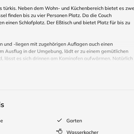
us türkis. Neben dem Wohn- und Küchenbereich bietet es zwe
l finden bis zu vier Personen Platz. Da die Couch
en einen Schlafplatz. Der Eßtisch und bietet Platz für bis zu
n und -liegen mit zugehörigen Auflagen auch einen
em Ausflug in der Umgebung, lädt er zu einem gemütlichen
d, lässt es sich drinnen am Kaminofen aufwärmen. Natürlich
is
en sich vier Ferienwohnungen mit moderner und solider
se
Garten
ß. Jede Wohnung verfügt über ein separates Schlafzimmer,
bereich ist jeweils eine Küchenzeile, bzw. Pantry-Küche
Wasserkocher