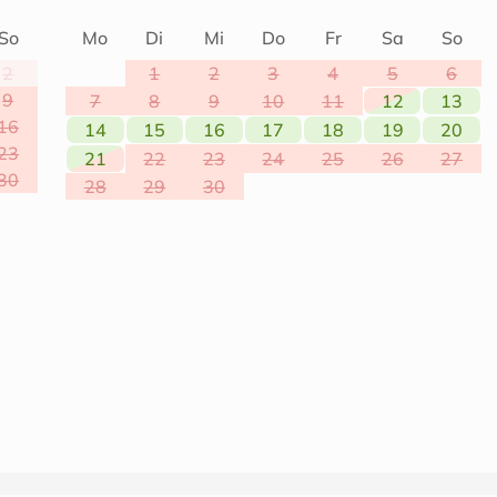
So
Mo
Di
Mi
Do
Fr
Sa
So
2
1
2
3
4
5
6
9
7
8
9
10
11
12
13
16
14
15
16
17
18
19
20
23
21
22
23
24
25
26
27
30
28
29
30