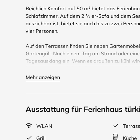
Reichlich Komfort auf 50 m² bietet das Ferienha
Schlafzimmer. Auf dem 2 ½ er-Sofa und dem Sesse
ausziehbar ist, bietet sie auch bis zu zwei Person
vier Personen.
Auf den Terrassen finden Sie neben Gartenmöbel
Gartengrill. Nach einem Tag am Strand oder ein
Tagesausklang ein. Wenn es draußen zu kühl wir
können Sie auch einfach die Heizung anstellen.
Mehr anzeigen
Herzlich willkommen im Landhaus am Teich!
Ausstattung für Ferienhaus türk
Im zur Spielstraße gerichtetem Haupthaus befind
WLAN
Terras
Ausstattung. Sie sind jeweils ca. 35 (30) m² gro
Bad mit WC und Dusche bzw. Badewanne. Im Wohn
Grill
Küche