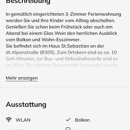
Beschreibung
In gemütlich eingerichteten 3-Zimmer Ferienwohnung
werden Sie und Ihre Kinder vom Alltag abschalten.
Genießen Sie schon beim Frühstück oder auch am
Abend bei einem Glas Wein den herrlichen Ausblick
vom Balkon und Wohn-Esszimmer.
Sie befindet sich im Haus St.Sebastian an der
dt.Alpenstraße (B305). Zum Ortskern sind es ca. 10
Geh-Minuten, zur Bus- und Skibushaltestelle sind es
ca. 90m. Der nächste Supermarkt liegt quasi um die
Ecke.
Unsere Gäste haben (als freiwillige Zugabe) freien
Mehr anzeigen
Eintritt ins Freibad sowie in verschiedene Strandbäder
der umliegenden Seen.
Wlan gratis.
Ausstattung
Ihr Auto stellen Sie auf dem hauseigenen Parkplatz ab.
Ihre Skiausrüstung findet im beheizten Skikeller und
WLAN
Balkon
Ihre Fahrräder im Fahrradkeller Platz.