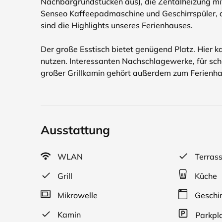
Nachbargrundstücken aus), die Zentalheizung m
Senseo Kaffeepadmaschine und Geschirrspüler, de
sind die Highlights unseres Ferienhauses.
Der große Esstisch bietet genügend Platz. Hier
nutzen. Interessanten Nachschlagewerke, für sch
großer Grillkamin gehört außerdem zum Ferienha
Ausstattung
WLAN
Terras
Grill
Küche
Mikrowelle
Geschir
Kamin
Parkpl