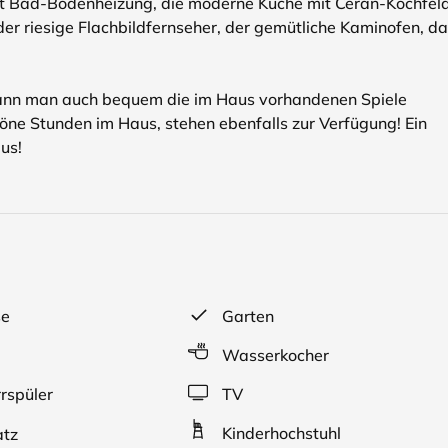
it Bad-Bodenheizung, die moderne Küche mit Ceran-Kochfeld
r riesige Flachbildfernseher, der gemütliche Kaminofen, d
 kann man auch bequem die im Haus vorhandenen Spiele
öne Stunden im Haus, stehen ebenfalls zur Verfügung! Ein
us!
se
Garten
Wasserkocher
rspüler
TV
Kinderhochstuhl
atz