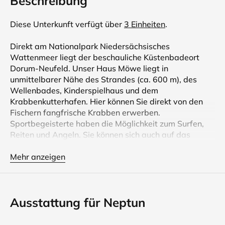
Beschreibung
Diese Unterkunft verfügt über
3 Einheiten
.
Direkt am Nationalpark Niedersächsisches
Wattenmeer liegt der beschauliche Küstenbadeort
Dorum-Neufeld. Unser Haus Möwe liegt in
unmittelbarer Nähe des Strandes (ca. 600 m), des
Wellenbades, Kinderspielhaus und dem
Krabbenkutterhafen. Hier können Sie direkt von den
Fischern fangfrische Krabben erwerben.
Sportbegeisterte haben die Möglichkeit zum Surfen,
Reiten und Angeln. Sie können sich auch auf das
Fahrrad schwingen und hinter den kilometerlangen
Deichen die schöne Landschaft genießen. Eine
Mehr anzeigen
Besichtigung des Leuchtturmes Obereversand mit
einem grandiosen Blick über das Wattenmeer sollten
Sie sich nicht entgehen lassen. Hier können Sie sich
Ausstattung für Neptun
auch trauen, was unzählige Paare schon praktiziert
haben. Zahlreiche geführte Wanderungen ins Watt
oder eine Führung zu den Vogel- und Salzwiesen