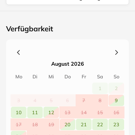
Zimmer verfügt über Fußbodenheizung und einen
extra Heizkörper. Im Sommer steht auch ein Ventilator
zur Verfügung (im HWR).
Verfügbarkeit
August 2026
Mo
Di
Mi
Do
Fr
Sa
So
1
2
3
4
5
6
7
8
9
10
11
12
13
14
15
16
17
18
19
20
21
22
23