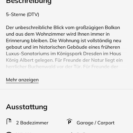
Beschreibung
5-Sterne (DTV)
Der unbeschreibliche Blick vom großzügigen Balkon
und aus dem Wohnzimmer wird Ihnen immer in
Erinnerung bleiben. Die Wohnung ist vollständig neu
gebaut und im historischen Gebäude eines früheren
Luxus-Sanatoriums im Königspark Dresden im Haus
König Albert gelegen. Für Freunde der Natur liegt ein
herrlicher Buchenwald vor der Tür. Für Freunde der
Kunst gibt es unendliche Möglichkeiten. Ein Platz zur
Erholung (eben ein früheres Sanatorium) oder zur
Mehr anzeigen
ruhigen konzentrierten Arbeit.
Viele Informationen und Anregungen für die
Ausstattung
Gestaltung Ihres Urlaubes (auch für große und kleine
Kinder) finden Sie auf unserer Website, die Sie unter
dem Namen Ferienwohnung Natur und Kunst einfach
2 Badezimmer
Garage / Carport
finden können. Oder Sie schauen mal auf YT unter dem
Namen der Ferienwohnung.