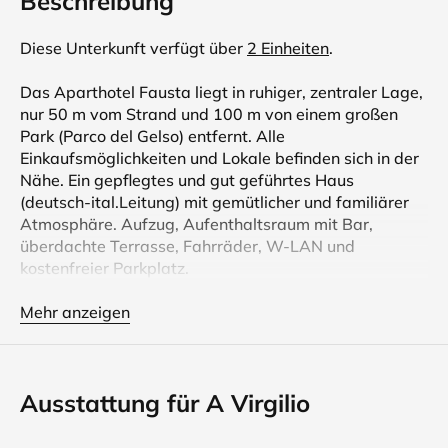
Beschreibung
Diese Unterkunft verfügt über
2 Einheiten
.
Das Aparthotel Fausta liegt in ruhiger, zentraler Lage,
nur 50 m vom Strand und 100 m von einem großen
Park (Parco del Gelso) entfernt. Alle
Einkaufsmöglichkeiten und Lokale befinden sich in der
Nähe. Ein gepflegtes und gut geführtes Haus
(deutsch-ital.Leitung) mit gemütlicher und familiärer
Atmosphäre. Aufzug, Aufenthaltsraum mit Bar,
überdachte Terrasse, Fahrräder, W-LAN und
kostenfreier Parkplatz.
Die Ferienwohnungen Villa Fausta sind für 2 bis 4
Mehr anzeigen
Personen geeignet. Sie bestehen aus zwei Räumen mit
einer Gesamtfläche von ca. 36 m². Bei größeren
Gruppen (z.B. 6 Personen) wird ein Hotelzimmer dazu
Ausstattung für A Virgilio
genommen. Sie befinden sich zwar im Hotel Fausta,
sind aber völlig unabhängig.