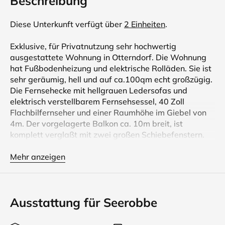
Beschreibung
Diese Unterkunft verfügt über
2 Einheiten
.
Exklusive, für Privatnutzung sehr hochwertig
ausgestattete Wohnung in Otterndorf. Die Wohnung
hat Fußbodenheizung und elektrische Rolläden. Sie ist
sehr geräumig, hell und auf ca.100qm echt großzügig.
Die Fernsehecke mit hellgrauen Ledersofas und
elektrisch verstellbarem Fernsehsessel, 40 Zoll
Flachbilfernseher und einer Raumhöhe im Giebel von
4m. Der vorgelagerte Balkon ca. 10m breit, ist
komplett verglaßt mit zwei großen Schiebefenstern.
Möbliert mit Relaxsessel, Gartentisch und zwei
Stühlen auch hier kann man herrlich die Sonne
Mehr anzeigen
genießen. Der Wohnraum mit offener Essküche lädt
zum verweilen ein, ein Tisch aus Granit mit 4 roten
Kunstlederfreischwing- Stühlen. Alle erdenklichen
Ausstattung für Seerobbe
Elektrogeräte gestalten Ihren Aufenthalt angenehm.
Z.B. ein übergroßes Ceranfeld, Backofen mit Umluft,
Mikrowelle, Spülmaschine, großer Biofresch