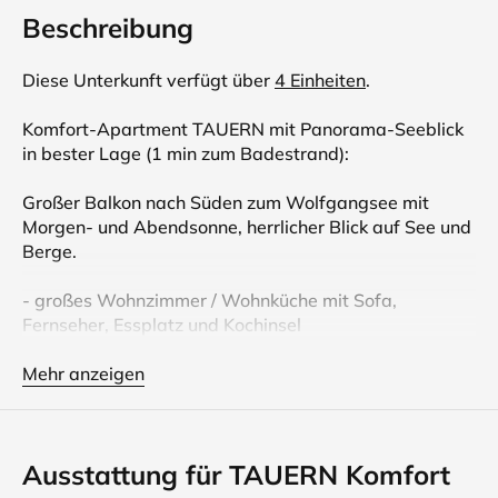
Beschreibung
Diese Unterkunft verfügt über
4 Einheiten
.
Komfort-Apartment TAUERN mit Panorama-Seeblick
in bester Lage (1 min zum Badestrand):
Großer Balkon nach Süden zum Wolfgangsee mit
Morgen- und Abendsonne, herrlicher Blick auf See und
Berge.
- großes Wohnzimmer / Wohnküche mit Sofa,
Fernseher, Essplatz und Kochinsel
- reiche Auswahl an Elektrogeräten, Kochwäsche
inkludiert !
Mehr anzeigen
- GESCHIRRSPÜLER
- großen Flachbild-Smart-TV
Ausstattung für TAUERN Komfort
- zusätzlicher Wohnraum mit romantischem Zweisitzer
unterm Dachfenster und Bettnische mit bequemem