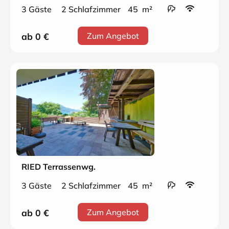
3 Gäste
2 Schlafzimmer
45 m²
ab 0
€
Zum Angebot
RIED Terrassenwg.
3 Gäste
2 Schlafzimmer
45 m²
ab 0
€
Zum Angebot