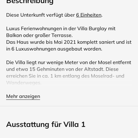
Beschreibung
Diese Unterkunft verfügt über
6 Einheiten
.
Luxus Ferienwohnungen in der Villa Burglay mit
Balkon oder großer Terrasse.
Das Haus wurde bis Mai 2021 komplett saniert und ist
in 6 Luxuswohnungen ausgebaut worden.
Die Villa liegt nur wenige Meter von der Mosel entfernt
und etwa 15 Gehminuten von der Altstadt. Diese
erreichen Sie in ca. 1 km entlang des Moselrad- und
Wanderweges.
Villa 1 und 2 verfügen über eine Privatsauna in der
Mehr anzeigen
Ferienwohnung und einen großen Balkon mit Essplatz
und Sonnenliegen. Perfekt also für die Zeit von Herbst
bis Frühjahr.
Ausstattung für Villa 1
Hier verwöhnen Sie sich mit höchstem Komfort.
Alle Wohnungen haben kostenlosen W-Lan Anschluss.