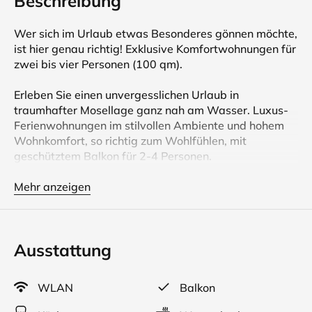
Beschreibung
Wer sich im Urlaub etwas Besonderes gönnen möchte,
ist hier genau richtig! Exklusive Komfortwohnungen für
zwei bis vier Personen (100 qm).
Erleben Sie einen unvergesslichen Urlaub in
traumhafter Mosellage ganz nah am Wasser. Luxus-
Ferienwohnungen im stilvollen Ambiente und hohem
Wohnkomfort, so richtig zum Wohlfühlen, mit
geschütztem Balkon für 2-4 Personen.
Die Fenster zur Moselseite (1 Schlafzimmer und
Wohnraum) führen in beiden Wohnungen bis zum
Mehr anzeigen
Boden (französischer Balkon).
Beide Schlafzimmer mit großen Betten ohne Fußteil.
Moderne Küche mit Blick in die Weinberge.
Ausstattung
Für Kaffeegenießer gibt es, neben der herkömmlichen
Kaffeemaschine, noch eine Nespresso
WLAN
Balkon
Kapselmaschine.
Luxusbad mit großer Glasdusche.