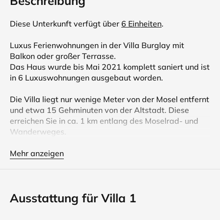
Beschreibung
Diese Unterkunft verfügt über
6 Einheiten
.
Luxus Ferienwohnungen in der Villa Burglay mit
Balkon oder großer Terrasse.
Das Haus wurde bis Mai 2021 komplett saniert und ist
in 6 Luxuswohnungen ausgebaut worden.
Die Villa liegt nur wenige Meter von der Mosel entfernt
und etwa 15 Gehminuten von der Altstadt. Diese
erreichen Sie in ca. 1 km entlang des Moselrad- und
Wanderweges.
Villa 1 und 2 verfügen über eine Privatsauna in der
Mehr anzeigen
Ferienwohnung und einen großen Balkon mit Essplatz
und Sonnenliegen. Perfekt also für die Zeit von Herbst
bis Frühjahr.
Ausstattung für Villa 1
Hier verwöhnen Sie sich mit höchstem Komfort.
Alle Wohnungen haben kostenlosen W-Lan Anschluss.