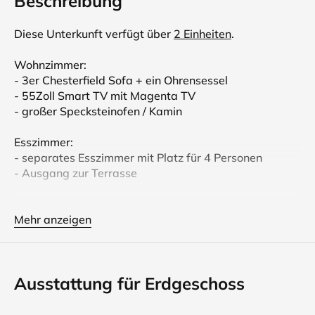
Beschreibung
Diese Unterkunft verfügt über
2 Einheiten
.
Wohnzimmer:
- 3er Chesterfield Sofa + ein Ohrensessel
- 55Zoll Smart TV mit Magenta TV
- großer Specksteinofen / Kamin
Esszimmer:
- separates Esszimmer mit Platz für 4 Personen
- Ausgang zur Terrasse
Terrasse:
- gemütliche Sitzecke
Mehr anzeigen
- Obstbäume (Apfel, Kirsche, Pflaume)
Burhave ist ein Ortsteil der größten deutschen
Ausstattung für Erdgeschoss
Halbinsel Butjadingen. Die Region bietet neben viel
Natur und zahlreichen Freizeitaktivitäten eine gute
Erreichbarkeit der nahe gelegenen Städte