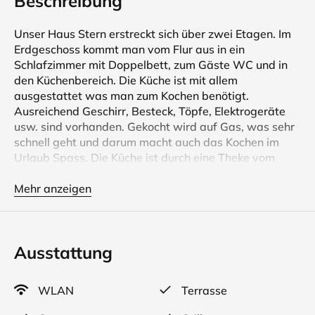
Beschreibung
Unser Haus Stern erstreckt sich über zwei Etagen. Im
Erdgeschoss kommt man vom Flur aus in ein
Schlafzimmer mit Doppelbett, zum Gäste WC und in
den Küchenbereich. Die Küche ist mit allem
ausgestattet was man zum Kochen benötigt.
Ausreichend Geschirr, Besteck, Töpfe, Elektrogeräte
usw. sind vorhanden. Gekocht wird auf Gas, was sehr
schnell geht und darum macht auch das Kochen im
Urlaub Spass. Die Küche ist durch eine Theke vom
Essbereich getrennt. Der Essbereich ist modern und
behaglich. Hier kann man die Mahlzeiten zusammen
Mehr anzeigen
einnehmen aber auch gemeinsame Spiele machen. Der
großzügige Wohnbereich ist ebenfalls modern
eingerichtet und wird durch Fernseher, Musikanlage,
Ausstattung
DVD Player, Bücher und Gesellschaftsspiel
abgerundet. Hier kann man nach einem
erlebnisreichen Urlaubstag die Seele baumeln lassen.
WLAN
Terrasse
Freier WLAN Zugang ist selbstverständlich. Vom
Essbereich aus geht man durch eine Schiebetür in den