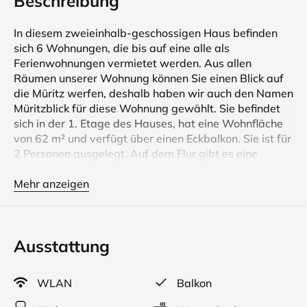
Beschreibung
In diesem zweieinhalb-geschossigen Haus befinden
sich 6 Wohnungen, die bis auf eine alle als
Ferienwohnungen vermietet werden. Aus allen
Räumen unserer Wohnung können Sie einen Blick auf
die Müritz werfen, deshalb haben wir auch den Namen
Müritzblick für diese Wohnung gewählt. Sie befindet
sich in der 1. Etage des Hauses, hat eine Wohnfläche
von 62 m² und verfügt über einen Eckbalkon. Sie ist für
2 Personen ausgelegt. Auf dem Flur gibt es eine
Garderobe mit großem Spiegel für den letzten
prüfenden Blick, bevor Sie die Wohnung verlassen.
Mehr anzeigen
Diverse Haushaltshelfer wie Besen, Staubsauger,
Bügeleisen, Sonnenschirm und Sitzkissen für den
Balkon u. Ä. finden Sie im Abstellraum. Die Fenster im
Ausstattung
Wohn - und Schlafzimmer sowie im Bad sind mit
Rollos ausgestattet und im Wohn - und Schlafzimmer
gibt es noch einen zusätzlichen integrierten
WLAN
Balkon
Insektenschutz. In der Wohnung befindet sich auch ein
kleiner Safe. Selbstverständlich sind Bettwäsche,