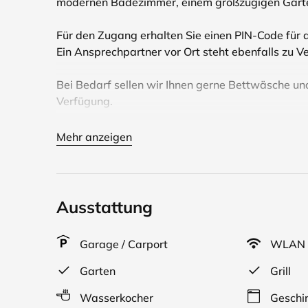
modernen Badezimmer, einem großzügigen Garten 
Für den Zugang erhalten Sie einen PIN-Code für 
Ein Ansprechpartner vor Ort steht ebenfalls zu V
Bei Bedarf sellen wir Ihnen gerne Bettwäsche un
Verfügung.
Malerisch am Rande des Geestrückens liegt das
Mehr anzeigen
Bredtstedt. Schmucke Höfe, Reetdachhäuser und d
Erscheinungsbild des Dorfes, in dessen ländlic
Almdorf ist nur wenige Kilometer von der Nordse
Ausstattung
von Ebbe und Flut im Nationalpark Schleswig-Ho
können die Inseln und Halligen sein, die per Fähre
Garage / Carport
WLAN
Gemeinde Ockholm (Schlüttsiel) sowie in Dagebül
Garten
Grill
Das Haus hat eine Wohnfläche von 81 m² mit zwe
Wasserkocher
Geschir
modernen Badezimmer, einem großzügigen Garten 