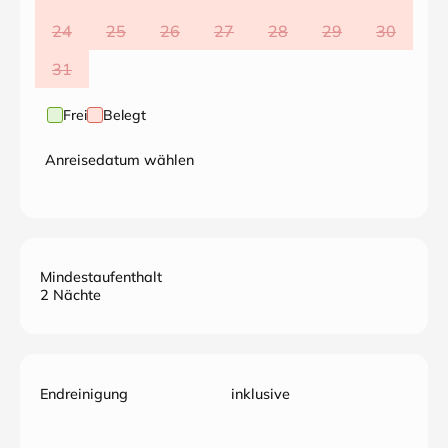
24
25
26
27
28
29
30
31
Frei
Belegt
Anreisedatum wählen
Mindestaufenthalt
2 Nächte
Endreinigung
inklusive