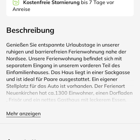
Kostenfreie Stornierung
bis 7 Tage vor
Anreise
Beschreibung
Genießen Sie entspannte Urlaubstage in unserer
ruhigen und barrierefreien Ferienwohnung nahe der
Nordsee. Unsere Ferienwohnung befindet sich mit
separatem Eingang in unserem vorderen Teil des
Einfamilienhauses. Das Haus liegt in einer Sackgasse
und ist ideal für Paare ausgestattet. Ein eigener
Stellplatz für das Auto ist vorhanden. Der Ferienort
Neuenkirchen hat ca.1300 Einwohner, einen Dorfladen
, Frisör und ein nettes Gasthaus mit leckerem Essen.
Die Entfernung zum Elbstrand beträgt ca. 5 km, ideal
mit dem Fahrrad oder Auto zu erreichen.
Mehr anzeigen
Einkaufsmöglichkeiten sind alle vorhanden vom
Discounter über Wochenmarkt bis zum
Landfrauenmarkt in den umliegenden Orten.