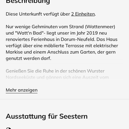
Beschreibung
Diese Unterkunft verfügt über
2 Einheiten
.
Nur wenige Gehminuten vom Strand (Wattenmeer)
und "Watt'n Bad"- liegt unser im Jahr 2019 neu
renoviertes Ferienhaus in Dorum-Neufeld. Das Haus
verfügt über eine möblierte Terrasse mit elektrischer
Markise und einem Anschluss zum Garten, der gern
genutzt werden darf.
Genießen Sie die Ruhe in der schönen Wurster
Nordseeküste und gönnen sich eine Auszeit vom
Alltagsstress!
Mehr anzeigen
Wir bieten ein wunderschönes Ferienhaus und ein
Apartment in ruhiger Sackgassenlage, mit einem
Garten, der an den Terrassen anschließt.
Ausstattung für Seestern
Der Deich ist ca. 700 m ( ca. 10 Minuten Fußweg) vom
den Objekten entfernt.