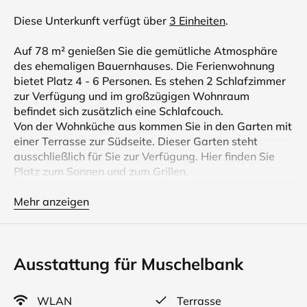
Diese Unterkunft verfügt über
3 Einheiten
.
Auf 78 m² genießen Sie die gemütliche Atmosphäre
des ehemaligen Bauernhauses. Die Ferienwohnung
bietet Platz 4 - 6 Personen. Es stehen 2 Schlafzimmer
zur Verfügung und im großzügigen Wohnraum
befindet sich zusätzlich eine Schlafcouch.
Von der Wohnküche aus kommen Sie in den Garten mit
einer Terrasse zur Südseite. Dieser Garten steht
ausschließlich für Sie zur Verfügung. Hier finden Sie
Platz zum Sonnen und zum Grillen.
Mit der Großzügigkeit und der Ausstattung erwartet
Sie in der Muschelbank eine Ferienwohnung des
Mehr anzeigen
gehobenen Genres.
Urlaub im Cuxland bedeutet Ruhe, weite Landschaft
Ausstattung für Muschelbank
und pure Natur, soweit das Auge reicht. Zeit in diesem
Landstrich zwischen Weser- und Elbmündung zu
verbringen, steht ganz im Zeichen der Erholung und
WLAN
Terrasse