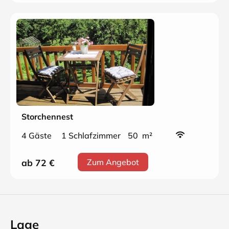
Storchennest
4 Gäste
1 Schlafzimmer
50 m²
ab 72
€
Zum Angebot
Lage