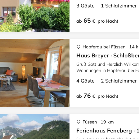
Forggensee u. Schloß Neusch
3 Gäste 1 Schlafzimme
65
ab
€
pro Nacht
Hopferau bei Füssen 14 
Haus Breyer · Schloßbe
Grüß Gott und Herzlich Willko
Wohnungen in Hopferau bei Fü
Forggensee u. Schloß Neusch
4 Gäste 2 Schlafzimme
76
ab
€
pro Nacht
Füssen 19 km
Ferienhaus Feneberg · 