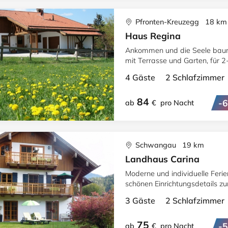
Pfronten-Kreuzegg 18 km
Haus Regina
Ankommen und die Seele baumeln lassen Komfortable Wo
mit Terrasse und Garten, für 
4 Gäste 2 Schlafzimme
84
-
ab
€
pro Nacht
Schwangau 19 km
Landhaus Carina
Moderne und individuelle Feri
schönen Einrichtungsdetails z
3 Gäste 2 Schlafzimme
75
-
ab
€
pro Nacht