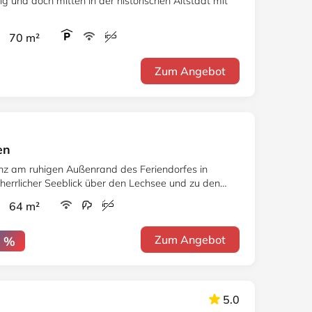
g und doch mitten in der historischen Altstadt mit
r 70 m²
Zum Angebot
en
nz am ruhigen Außenrand des Feriendorfes in
errlicher Seeblick über den Lechsee und zu den
vermieten.
r 64 m²
Zum Angebot
1 %
5.0