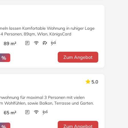
hnung in ruhiger Lage
2-4 Personen, 89qm, Wlan, KönigsCard
r 89 m²
Zum Angebot
6 %
5.0
enwohnung für maximal 3 Personen mit vielen
um Wohlfühlen, sowie Balkon, Terrasse und Garten.
r 65 m²
Zum Angebot
5 %