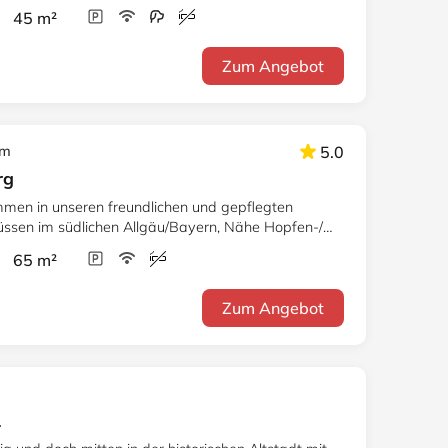
wanstein
r 45 m²
Zum Angebot
km
5.0
rg
mmen in unseren freundlichen und gepflegten
ssen im südlichen Allgäu/Bayern, Nähe Hopfen-/
wanstein
r 65 m²
Zum Angebot
1