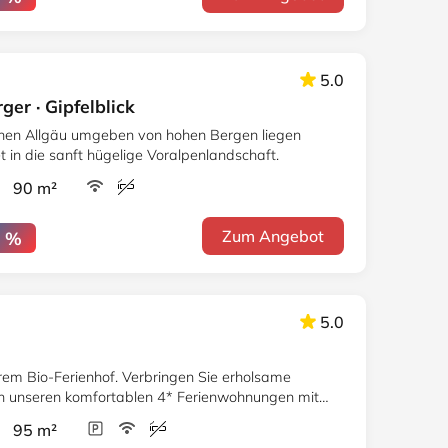
5.0
r · Gipfelblick
chen Allgäu umgeben von hohen Bergen liegen
 in die sanft hügelige Voralpenlandschaft.
r 90 m²
Zum Angebot
7 %
5.0
em Bio-Ferienhof. Verbringen Sie erholsame
 in unseren komfortablen 4* Ferienwohnungen mit
r 95 m²