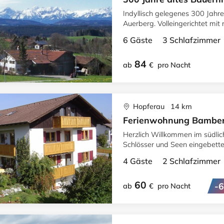
Indyllisch gelegenes 300 Jahr
Auerberg. Volleingerichtet mit
6 Gäste 3 Schlafzimme
84
ab
€
pro Nacht
Hopferau 14 km
Ferienwohnung Bamberg
Herzlich Willkommen im südli
Schlösser und Seen eingebettet
4 Gäste 2 Schlafzimme
60
-
ab
€
pro Nacht