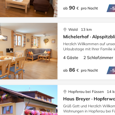
90
-
ab
€
pro Nacht
Wald 13 km
Michelerhof · Alpspitzbl
Herzlich Willkommen auf unser
Urlaubstage mit Ihrer Familie
herrlichem Blick auf die Berge.
4 Gäste 2 Schlafzimme
86
-
ab
€
pro Nacht
Hopferau bei Füssen 14 
Haus Breyer · Hopferw
Grüß Gott und Herzlich Willko
Wohnungen in Hopferau bei Fü