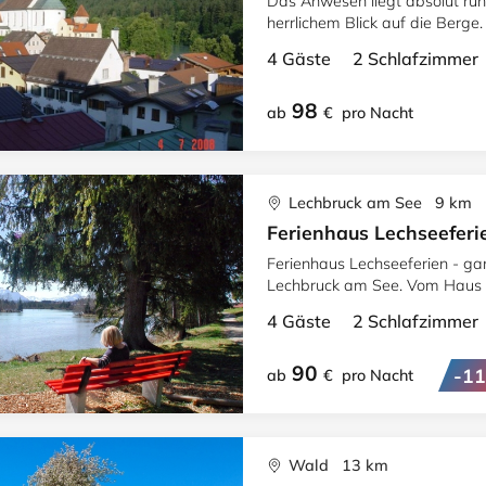
Das Anwesen liegt absolut ruhi
herrlichem Blick auf die Berge.
4 Gäste 2 Schlafzimme
98
ab
€
pro Nacht
Lechbruck am See 9 km
Ferienhaus Lechseeferi
Ferienhaus Lechseeferien - ga
Lechbruck am See. Vom Haus h
Allgäuer Alpen. Von privat zu 
4 Gäste 2 Schlafzimme
90
-1
ab
€
pro Nacht
Wald 13 km