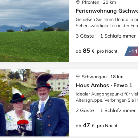
Pfronten 20 km
Ferienwohnung Gschw
Genießen Sie Ihren Urlaub in 
Sehenswürdigkeiten in der Feri
Allgäuer Wiesen.
3 Gäste 1 Schlafzimme
85
-1
ab
€
pro Nacht
Schwangau 18 km
Haus Ambos · Fewo 1
Idealer Ausgangspunkt für viel
Altersgruppe. Verbringen Sie 
sowie in unseren Gästezimmer
2 Gäste 1 Schlafzimme
47
ab
€
pro Nacht