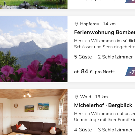
Hopferau 14 km
Ferienwohnung Bamberge
Herzlich Willkommen im südli
Schlösser und Seen eingebettet
5 Gäste 2 Schlafzimme
84
-
ab
€
pro Nacht
Wald 13 km
Michelerhof · Bergblick
Herzlich Willkommen auf unser
Urlaubstage mit Ihrer Familie
herrlichem Blick auf die Berge.
4 Gäste 3 Schlafzimme