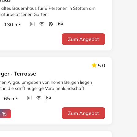
e altes Bauernhaus für 6 Personen in Stötten am
 naturbelassenen Garten.
r 130 m²
Zum Angebot
5.0
er · Terrasse
chen Allgäu umgeben von hohen Bergen liegen
 in die sanft hügelige Voralpenlandschaft.
r 65 m²
Zum Angebot
6 %