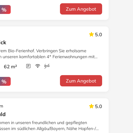
Zum Angebot
5 %
5.0
ick
em Bio-Ferienhof. Verbringen Sie erholsame
 in unseren komfortablen 4* Ferienwohnungen mit
r 62 m²
Zum Angebot
5 %
km
5.0
ald
mmen in unseren freundlichen und gepflegten
ssen im südlichen Allgäu/Bayern, Nähe Hopfen-/