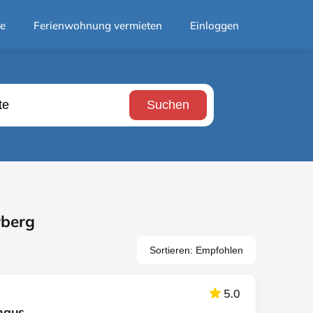
te
Ferienwohnung vermieten
Einloggen
Suchen
rberg
Sortieren: Empfohlen
5.0
haus