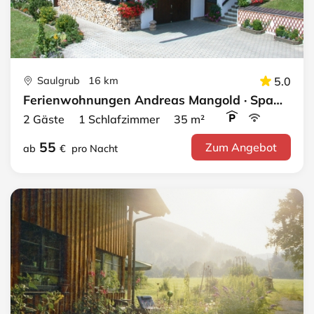
Saulgrub 16 km
5.0
Ferienwohnungen Andreas Mangold · Spatzennest
2 Gäste 1 Schlafzimmer 35 m²
55
Zum Angebot
ab
€
pro Nacht