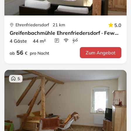
Ehrenfriedersdorf 21 km
5.0
Greifenbachmühle Ehrenfriedersdorf · Fewo 4 - DG rechts
4 Gäste 44 m²
56
Zum Angebot
ab
€
pro Nacht
5