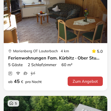
Marienberg OT Lauterbach 4 km
5.0
Ferienwohnungen Fam. Kürbitz · Ober Stube
5 Gäste 2 Schlafzimmer 60 m²
45
Zum Angebot
ab
€
pro Nacht
5