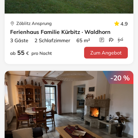
Zöblitz Ansprung
4.9
Ferienhaus Familie Kürbitz · Waldhorn
3 Gäste 2 Schlafzimmer 65 m²
55
Zum Angebot
ab
€
pro Nacht
-20 %