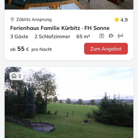
Zöblitz Ansprung
4.9
Ferienhaus Familie Kürbitz · FH Sonne
3 Gäste 2 Schlafzimmer 65 m²
55
Zum Angebot
ab
€
pro Nacht
2