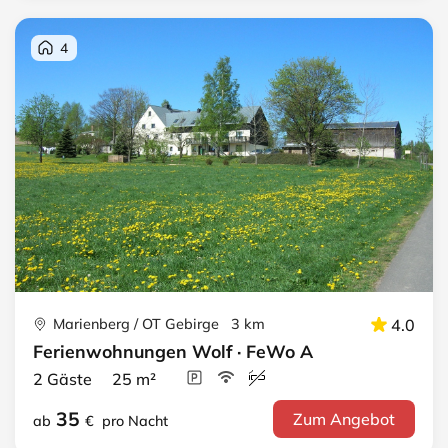
4
Marienberg / OT Gebirge 3 km
4.0
Ferienwohnungen Wolf · FeWo A
2 Gäste 25 m²
35
Zum Angebot
ab
€
pro Nacht