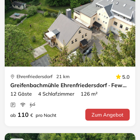
Ehrenfriedersdorf 21 km
5.0
Greifenbachmühle Ehrenfriedersdorf · Fewo 5 - EG + DG
12 Gäste 4 Schlafzimmer 126 m²
110
Zum Angebot
ab
€
pro Nacht