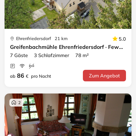
Ehrenfriedersdorf 21 km
5.0
Greifenbachmühle Ehrenfriedersdorf · Fewo 1 - OG links
7 Gäste 3 Schlafzimmer 78 m²
86
Zum Angebot
ab
€
pro Nacht
2