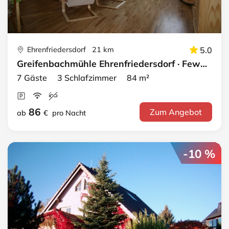
Ehrenfriedersdorf 21 km
5.0
Greifenbachmühle Ehrenfriedersdorf · Fewo 2 - OG rechts
7 Gäste 3 Schlafzimmer 84 m²
86
Zum Angebot
ab
€
pro Nacht
-10 %