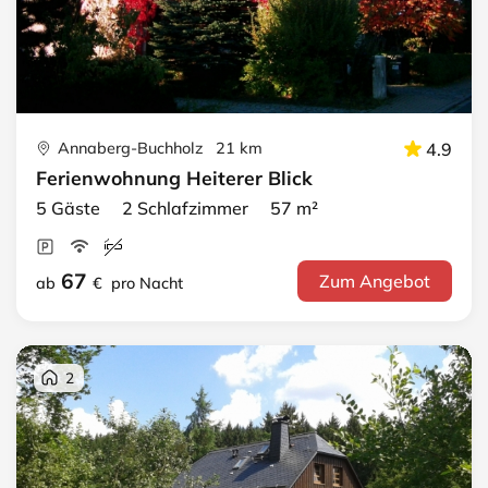
Annaberg-Buchholz 21 km
4.9
Ferienwohnung Heiterer Blick
5 Gäste 2 Schlafzimmer 57 m²
67
Zum Angebot
ab
€
pro Nacht
2