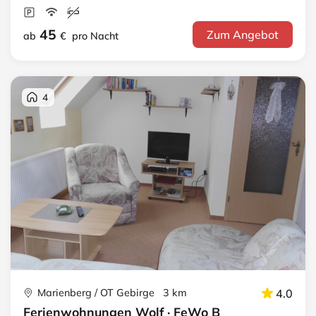
45
Zum Angebot
ab
€
pro Nacht
4
Marienberg / OT Gebirge 3 km
4.0
Ferienwohnungen Wolf · FeWo B