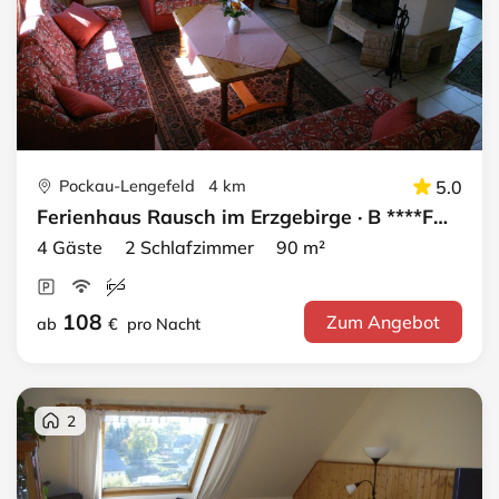
Pockau-Lengefeld 4 km
5.0
Ferienhaus Rausch im Erzgebirge · B ****Ferienhaus
4 Gäste 2 Schlafzimmer 90 m²
108
Zum Angebot
ab
€
pro Nacht
2