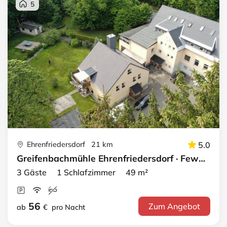
5
Ehrenfriedersdorf 21 km
5.0
Greifenbachmühle Ehrenfriedersdorf · Fewo 3 - DG links
3 Gäste 1 Schlafzimmer 49 m²
56
Zum Angebot
ab
€
pro Nacht