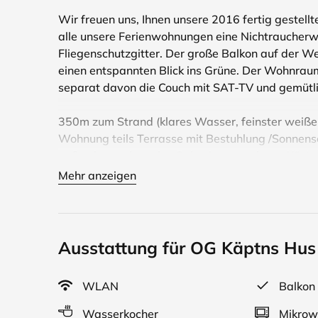
Wir freuen uns, Ihnen unsere 2016 fertig gestell
alle unsere Ferienwohnungen eine Nichtraucher
Fliegenschutzgitter. Der große Balkon auf der We
einen entspannten Blick ins Grüne. Der Wohnrau
separat davon die Couch mit SAT-TV und gemütli
350m zum Strand (klares Wasser, feinster weißer
Wohnung teils Terrasse mit Bestuhlung /Sonnens
außerdem nah zu den Salzwiesen und zum Küste
Mehr anzeigen
Komplette Küchenausstattung vorhanden, dazu SA
mit Backofen, Geschirrspüler, Pkw-Stellplatz, B
separat.
Ausstattung für OG Käptns Hus
Zu jeder Jahreszeit ist die Ostsee ein beliebtes
für lange Spaziergänge am Strand, Ausflüge auf 
WLAN
Balkon
Umgebung.
Wasserkocher
Mikrow