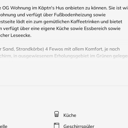
te OG Wohnung im Käptn's Hus anbieten zu können. Sie ist w
wohnung und verfügt über Fußbodenheizung sowie
stseite lädt ein zum gemütlichen Kaffeetrinken und bietet
m verfügt über eine eigene Küche sowie Essbereich sowie
cher Leseecke.
 Sand, Strandkörbe) 4 Fewos mit allem Komfort, je nach
chirm, in ausgewiesenem Erholungsgebiet im Grünen gelege
nwald.
T-TV, Stereo/CD, Mikrowelle, Kühlschrank mit TK, E-Herd
ettwäsche und Handtücher inklusive, Kurtaxe und Endreinigu
 und gesundheitsförderndes Reiseziel. Idealer Ausgangspunkt
den Darß oder in die Hansestädte und Fahrradtouren in die
Küche
elle
Geschirrspüler