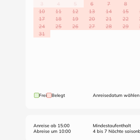
3
4
5
6
7
8
10
11
12
13
14
15
17
18
19
20
21
22
24
25
26
27
28
29
31
Frei
Belegt
Anreisedatum wählen
Anreise ab 15:00
Mindestaufenthalt
Abreise um 10:00
4 bis 7 Nächte saisonb