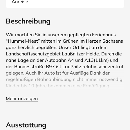
Anreise
Beschreibung
Wir möchten Sie in unserem gepflegten Ferienhaus
“Hummel-Nest” mitten im Grünen im Herzen Sachsens
ganz herzlich begrüßen. Unser Ort liegt an dem
Landschaftsschutzgebiet Laußnitzer Heide. Durch die
nahe Lage an der Autobahn A4 und A13(11km) und
der Bundesstraße B97 ist Laußnitz relativ sehr zentral
gelegen. Auch Ihr Auto ist für Ausflüge Dank der
regelmäßigen Bahnanbindung nicht immer notwendig.
Kinder bis 10 Jahre bekommen eine Ermäßigung.
Natürlich haben wir auch an unsere kleinsten Urlauber
mit einem Kinderbettch und einem Hochstuhl gedacht.
Mehr anzeigen
In dem geräumigen Wohnzimmer finden Sie, neben
einem Flachbildschirm, DAB+ und Internet-Radio,
BlueRay-Player, auch diversen Spielsachen und eine
Ausstattung
breite Auswahl an aktuellem Prospektmaterial. Die